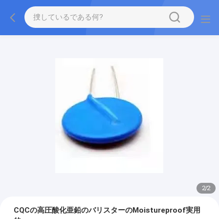
2
/
2
CQCの高圧酸化亜鉛のバリスターのMoistureproof実用