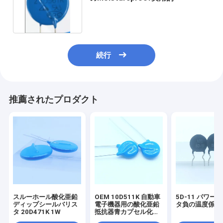
続行
推薦されたプロダクト
スルーホール酸化亜鉛
OEM 10D511K 自動車
5D-11 パワー
ディップシールバリス
電子機器用の酸化亜鉛
タ負の温度係数
タ 20D471K 1W
抵抗器青カプセル化
1W