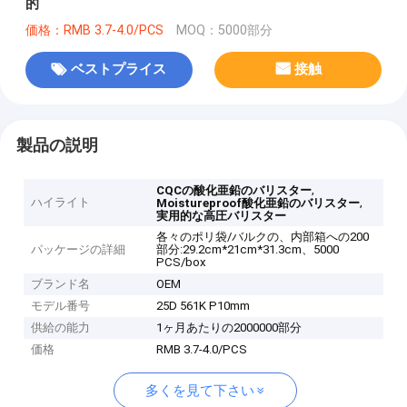
的
価格：RMB 3.7-4.0/PCS
MOQ：5000部分
ベストプライス
接触
製品の説明
,
CQCの酸化亜鉛のバリスター
ハイライト
,
Moistureproof酸化亜鉛のバリスター
実用的な高圧バリスター
各々のポリ袋/バルクの、内部箱への200
パッケージの詳細
部分:29.2cm*21cm*31.3cm、5000
PCS/box
ブランド名
OEM
モデル番号
25D 561K P10mm
供給の能力
1ヶ月あたりの2000000部分
価格
RMB 3.7-4.0/PCS
多くを見て下さい