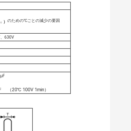
のための℃ごとの減少の要因
）
c）
V、630V
）
）
µF
（20℃ 100V 1min）
のµF