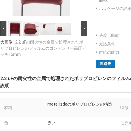
価格:
パッケージの詳細
受渡し時間:
大画像 :
2.2 uFの耐火性の金属で処理されたポ
支払条件:
リプロピレンのフィルムのコンデンサー高圧ピ
供給の能力:
ッチ15mm
連絡先
2.2 uFの耐火性の金属で処理されたポリプロピレンのフィル
説明
metallizdeのポリプロピレンの構造
材料:
特徴:
色:
赤い
モデル