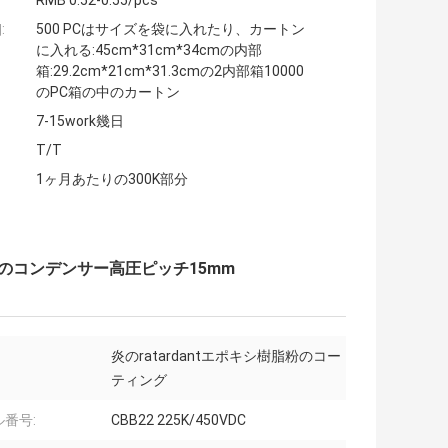
RMB 0.52-0.55/pcs
:
500 PCはサイズを袋に入れたり、カートン
に入れる:45cm*31cm*34cmの内部
箱:29.2cm*21cm*31.3cmの2内部箱10000
のPC箱の中のカートン
7-15work幾日
T/T
1ヶ月あたりの300K部分
ムのコンデンサー高圧ピッチ15mm
炎のratardantエポキシ樹脂粉のコー
ティング
番号:
CBB22 225K/450VDC