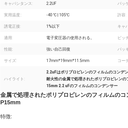
キャパシタンス:
2.2UF
パッ
実用温度::
-40 ℃ | 105℃
許容:
誘電正接:
1%以下
キャ
適用:
電子変圧器の使用される。
ピッチ
性能:
強い自己回復
パッキ
サイズ:
17mm*19mm*11.5mm
コー
2.2uFはポリプロピレンのフィルムのコンデ
ハイライト:
耐火性の金属で処理されたポリプロピレンの
15mm 2.2 uFのフィルムのコンデンサー
金属で処理されたポリプロピレンのフィルムのコンデ
P15mm
特徴: