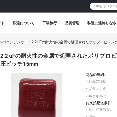
クト
私達について
工場旅行
品質管理
私達に連絡しなさ
ムのコンデンサー
2.2 UFの耐火性の金属で処理されたポリプロピレ
2.2 uFの耐火性の金属で処理されたポリプ
圧ピッチ15mm
商品の詳細:
起源の場所:
ブランド名:
モデル番号:
お支払配送条件:
最小注文数量: