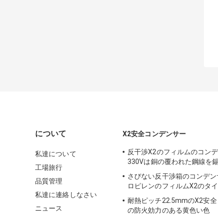
について
X2安全コンデンサー
反干渉X2のフィルムのコンデン
私達について
330Vは銅の覆われた鋼線を
工場旅行
さびない反干渉箱のコンデン
品質管理
ロピレンのフィルムX2のタ
私達に連絡しなさい
耐熱ピッチ22.5mmのX2安
ニュース
の防火効力のある黄色い色