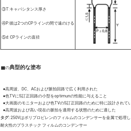
③T:キャパシタンス厚さ
④P:彼は2つのCPラインの間で遠のける
⑤d: CPラインの直径
典型的な塗布
▇の
●高周波、DC、ACおよび脈拍回路で広く利用された
●色TVにS訂正回路の小型をoptimunの性能に与えること
●大画面のモニターおよび色TVのS訂正回路のために特に設計されて
●高周波および高い現在の脈拍を適用する状態のために適した
タグ:
250Vはポリプロピレンのフィルムのコンデンサーを金属で処理し
耐火性のプラスチック フィルムのコンデンサー