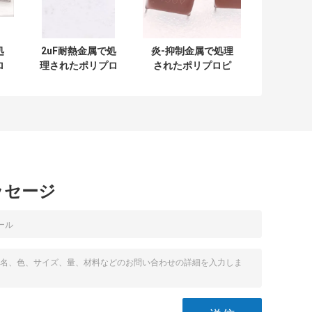
処
2uF耐熱金属で処
炎-抑制金属で処理
ロ
理されたポリプロ
されたポリプロピ
ム
ピレンのフィルム
レンのフィルムの
のコンデンサー
コンデンサーはさ
V
450Vの高圧
びない15mmを投
げる
ッセージ