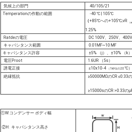
気候上の部門
40/105/21
Temperationの作動の範囲
-40 ℃ | 105℃
（
+85℃
への+105℃;vR
（d
1.25%
Ratdeの電圧
DC 100V、250V、400
キャパシタンス範囲
0.01ΜF~10 ΜF
キャパシタンス許容
±5% （j）、±10% （k
電圧Proot
1.6UR （5s）
誘電正接
≤10x10-4
℃
（1kHzの20
絶縁抵抗
≥50000MΩのCR ≤0.33の
≥15000sのCR >0.33
①W:コンデンサー ボディ幅
②H: キャパシタンス高さ