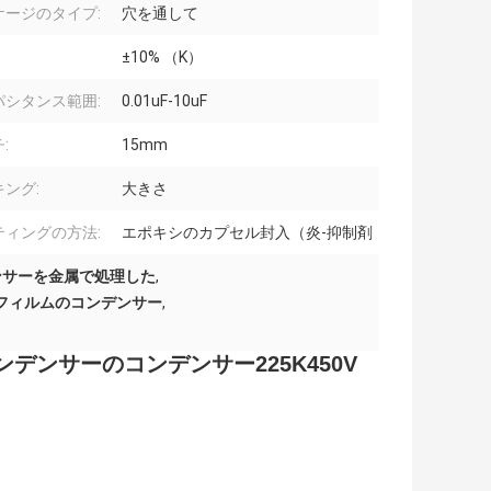
ケージのタイプ:
穴を通して
±10% （K）
パシタンス範囲:
0.01uF-10uF
:
15mm
ング:
大きさ
ティングの方法:
エポキシのカプセル封入（炎-抑制剤
ンサーを金属で処理した
,
フィルムのコンデンサー
,
ンサーのコンデンサー225K450V