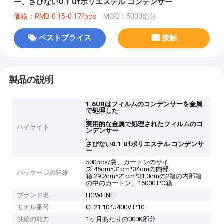
ー、さびない0.1 Ufポリエステル コンデンサー
価格：RMB 0.15-0.17/pcs
MOQ：5000部分
ベストプライス
接触
製品の説明
1.6URはフィルムのコンデンサーを金属
で処理した
,
実用的な金属で処理されたフィルムのコ
ハイライト
ンデンサー
,
さびない0.1 Ufポリエステル コンデンサ
ー
500pcs/袋、カートンのサイ
ズ:45cm*31cm*34cmの内部
パッケージの詳細
箱:29.2cm*21cm*31.3cmの2箱の内部箱
の中のカートン、16000 PC箱
ブランド名
HOWFINE
モデル番号
CL21 104J400V P10
供給の能力
1ヶ月あたりの300K部分