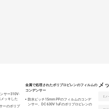
メ
金属で処理されたポリプロピレンのフィルムの
コンデンサー
サー310V-
錫メッキした
防水ピッチ15mm PPのフィルムのコンデ
ンサー、DC 630V 1uFのポリプロピレンの
サーのポリプ